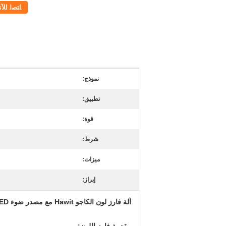
ﺎﺘﺼﻟ ﺍﻶﻧ
نموذج:
تطبيق:
قوة:
شرط:
ميزات:
إبراز:
آلة فارز لون الكاجو Hawit مع مصدر ضوء LED بدرجة حرارة منخفضة