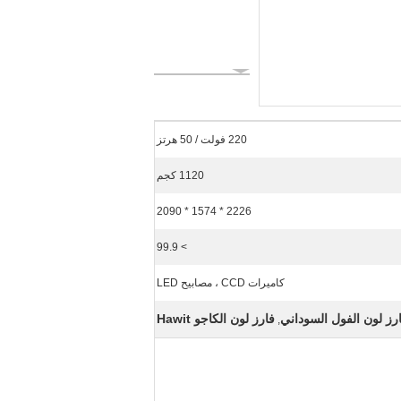
220 فولت / 50 هرتز
1120 كجم
2226 * 1574 * 2090
> 99.9
كاميرات CCD ، مصابيح LED
ارز لون الفول السوداني
فارز لون الكاجو Hawit
,