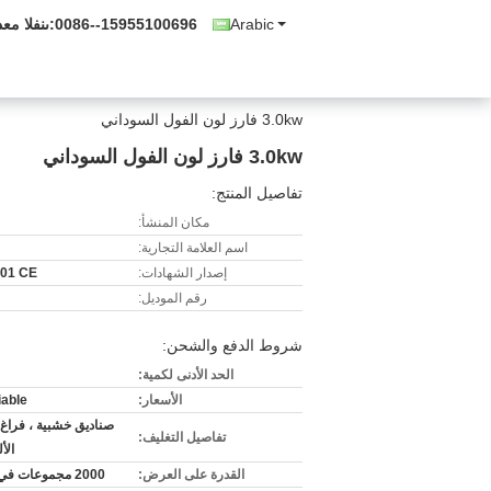
Arabic
0086--15955100696
المبيعات و
3.0kw فارز لون الفول السوداني
3.0kw فارز لون الفول السوداني
تفاصيل المنتج:
مكان المنشأ:
اسم العلامة التجارية:
إصدار الشهادات:
01 CE
رقم الموديل:
شروط الدفع والشحن:
الحد الأدنى لكمية:
الأسعار:
iable
صناديق خشبية ، فراغ ا
تفاصيل التغليف:
الأ
القدرة على العرض:
2000 مجموعات في السنة