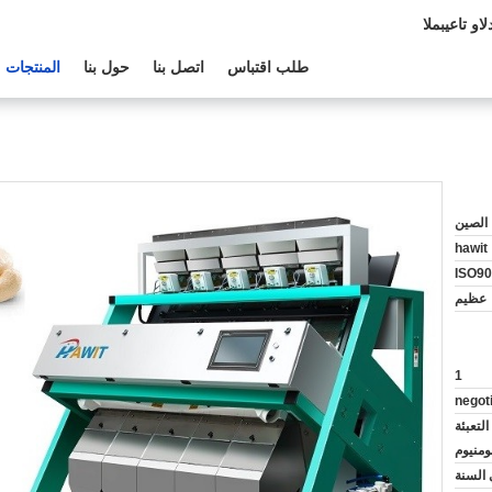
الدعم الفنى:
طلب اقتباس
اتصل بنا
حول بنا
المنتجات
الصين
hawit
ISO90
عظيم
1
negot
لتعبئة
لومنيوم