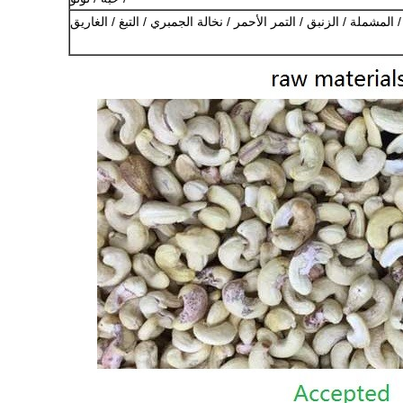
 المشملة / الزنبق / التمر الأحمر / نخالة الجمبري / التبغ / الغاريق