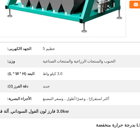
عظيم 5
الجهد االكهربى:
الحبوب والمنتجات الزراعية والمنتجات الصناعية
وزن:
3.0 كيلو واط
البعد (L * W * H):
جديد
دقة الفرز (٪):
أكثر استقرارًا ، وعمرًا أطول ، وسعر المصنع
الأجزاء البصرية:
3.0kw فارز لون الفول السوداني
آلة ف
,