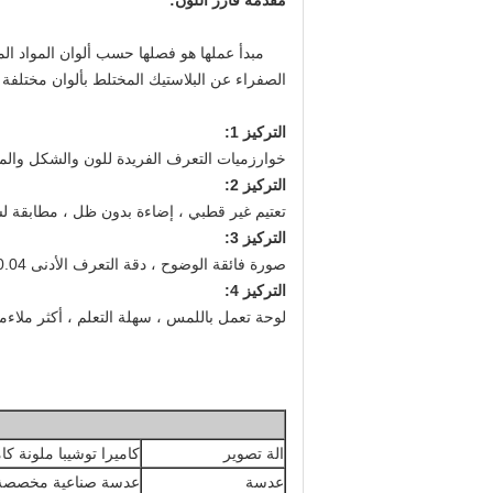
مقدمة فارز اللون:
مبدأ عملها هو فصلها حسب ألوان المواد ال
الصفراء عن البلاستيك المختلط بألوان مختلفة ،
التركيز 1:
خوارزميات التعرف الفريدة للون والشكل والملم
التركيز 2:
تعتيم غير قطبي ، إضاءة بدون ظل ، مطابقة 
التركيز 3:
صورة فائقة الوضوح ، دقة التعرف الأدنى 0.04 مم ، مما يجعل العيب الصغير غير مرئي
التركيز 4:
لوحة تعمل باللمس ، سهلة التعلم ، أكثر ملا
الة تصوير
كاميرا توشيبا ملونة كاملة CCD بدقة 400
عدسة
عدسة صناعية مخصصة