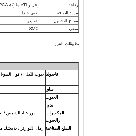
رقاقة
إنتل و ATI ماركة DSP، FPGA
مزود الطاقة
يعني جيدا
مفتاح التشغيل
شنايدر
منقي
SMC
تطبيقات الفرز
فاصوليا
حبوب الكلى / فول الصويا / م
شاي
الحبوب
بذور
المكسرات
بذور عباد الشمس / بذو
والحبوب
السلع الصناعية
رمل الكوارتز / بلاستيك م