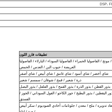
تطبيقات فارز اللون
ونج / الفاصوليا الحمراء / الفاصوليا السوداء / البازلاء / الفاصوليا
العريضة / حبوب البن / العدس / الحمص
شاي أخضر / شاي أسود / شاي غامق / شاي أبيض / شاي أصفر
ذرة / شعير / قمح / شوفان / سمسم / شعير
بذور القطن / بذور الذرة / بذور القمح / بذور الفلفل / بذور البصل
ر اليقطين / بذور البطيخ / جوز الكاجو / الفول السوداني / الجوز /
الفستق
عاد تدويره / ملح / معدن / جلوتامات أحادي الصوديوم / سكر أبيض
/ حبة / لؤلؤ