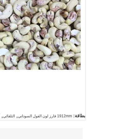
,
,
بطاقة:
1912mm فارز لون الفول السوداني
التلقائي