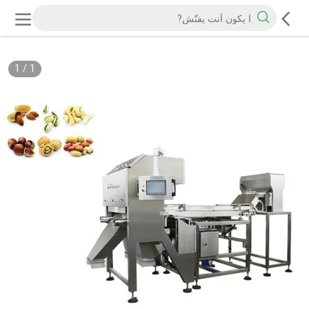
1
/
1