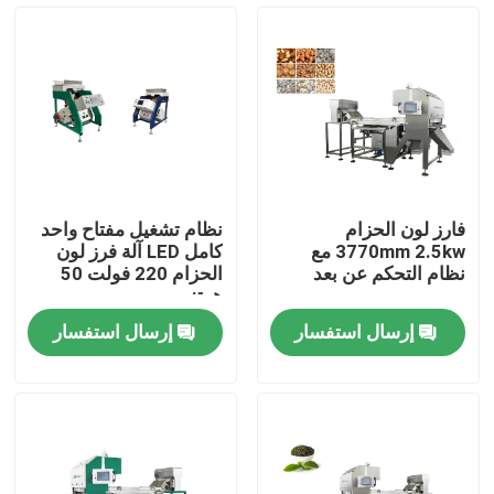
جولة في المعمل
مراقبة الجودة
اتصل بنا
فارز لون الحزام
نظام تشغيل مفتاح واحد
3770mm 2.5kw مع
كامل LED آلة فرز لون
أخبار
نظام التحكم عن بعد
الحزام 220 فولت 50
هرتز
إرسال استفسار
إرسال استفسار
اطلب اقتباس
فارز لون الأرز
فارز لون الحبوب