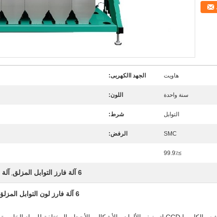
هاويت
الجهد االكهربى:
سنة واحدة
اللون:
التوابل
شرط:
SMC
الرفض:
≥99.9٪
6 آلة فارز التوابل المزلق
آلة ف
,
6 آلة فارز لون التوابل المزلق ، أجهزة استشعار عالية الأداء الكشف السريع