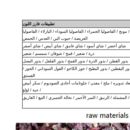
تطبيقات فارز اللون
ونج / الفاصوليا الحمراء / الفاصوليا السوداء / البازلاء / الفاصوليا
العريضة / حبوب البن / العدس / الحمص
شاي أخضر / شاي أسود / شاي غامق / شاي أبيض / شاي أصفر
ذرة / شعير / قمح / شوفان / سمسم / شعير
بذور القطن / بذور الذرة / بذور القمح / بذور الفلفل / بذور البصل
ر اليقطين / بذور البطيخ / جوز الكاجو / الفول السوداني / الجوز /
الفستق
عاد تدويره / ملح / معدن / جلوتامات أحادي الصوديوم / سكر أبيض
/ حبة / لؤلؤ
 المشملة / الزنبق / التمر الأحمر / نخالة الجمبري / التبغ / الغاريق