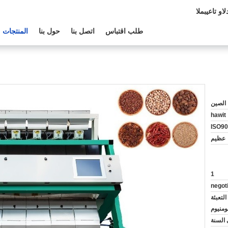
الدعم الفنى:
طلب اقتباس
اتصل بنا
حول بنا
المنتجات
الصين
hawit
ISO90
عظيم
1
negot
لتعبئة
لومنيوم