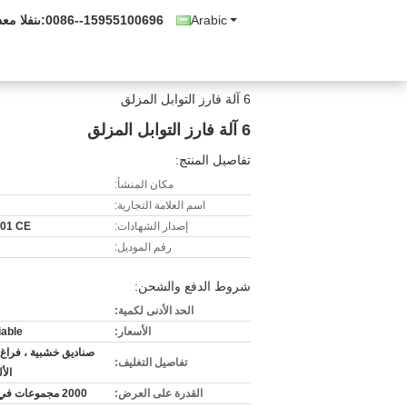
Arabic
0086--15955100696
المبيعات و
6 آلة فارز التوابل المزلق
6 آلة فارز التوابل المزلق
تفاصيل المنتج:
مكان المنشأ:
اسم العلامة التجارية:
إصدار الشهادات:
01 CE
رقم الموديل:
شروط الدفع والشحن:
الحد الأدنى لكمية:
الأسعار:
iable
صناديق خشبية ، فراغ ا
تفاصيل التغليف:
الأ
القدرة على العرض:
2000 مجموعات في السنة