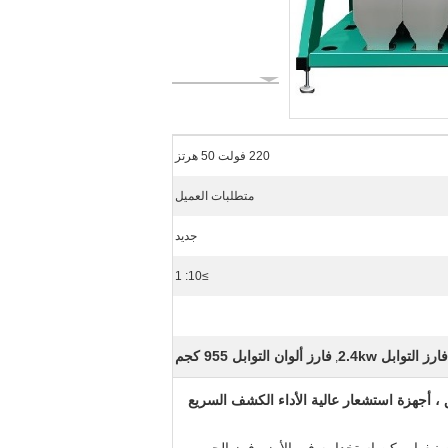
220 فولت 50 هرتز
متطلبات العميل
جديد
≥10: 1
ارز التوابل 2.4kw
فارز ألوان التوابل 955 كجم
,