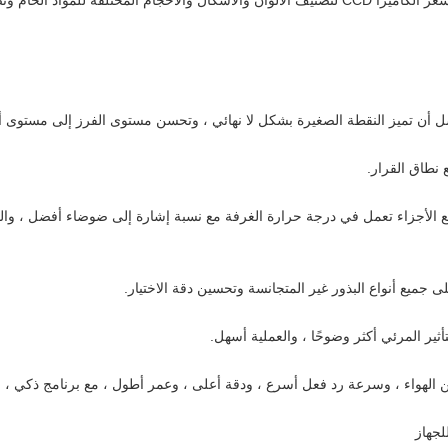
يستخدم فارز الألوان Great Series مستشعر الكاميرا CCD لتصنيف الألوان والأشكال والأحجام 
يع الأجزاء تعمل في درجة حرارة الغرفة مع نسبة إشارة إلى ضوضاء أفضل ، وا