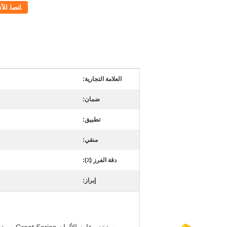
ﺎﺘﺼﻟ ﺍﻶﻧ
العلامة التجارية:
ضمان:
تطبيق:
منقي:
دقة الفرز (٪):
إبراز: