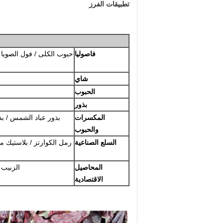
تطبيقات الفرز
فاصوليا
حبوب الكلى / فول الصويا / م
شاي
الحبوب
بذور
المكسرات
بذور عباد الشمس / بذو
والحبوب
السلع الصناعية
رمل الكوارتز / بلاستيك م
المحاصيل
الزبيب /
الاقتصادية