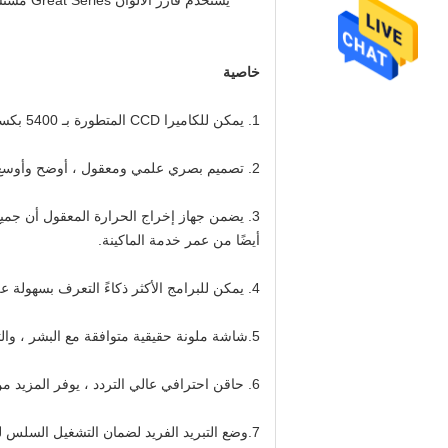
خاصية
1. يمكن للكاميرا CCD المتطورة بـ 5400 بكسل أن تميز النقطة الصغيرة بشكل لا نهائي ، وتحسن مستوى الفرز إلى مستوى أعلى.
2. تصميم بصري علمي ومعقول ، أوضح وأوسع نطاق القرار.
3. يضمن جهاز إخراج الحرارة المعقول أن جم
أيضًا من عمر خدمة الماكينة.
4. يمكن للبرامج الأكثر ذكاءً التعرف بسهولة على جميع أنواع البذور غير المتجانسة وتحسين دقة الاختيار.
5.شاشة ملونة حقيقية متوافقة مع البشر ، والتأثير المرئي أكثر وضوحًا ، والعملية أسهل.
6. حاقن احترافي عالي التردد ، يوفر المزيد من الهواء ، وسرعة رد فعل أسرع ، ودقة أعلى ، وعمر أطول ، مع برنامج ذكي ، لضمان معدل تعشيش جيد ودقة ممتازة
7.وضع التبريد الفريد لضمان التشغيل السلس للجهاز