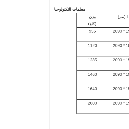
معلمات التكنولوجيا
م)
وزن
(كلغ)
955
1120
1285
1460
1640
2000