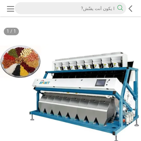
1
/
1