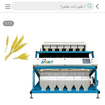
1
/
1