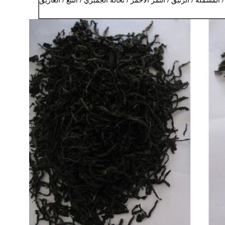
 المشملة / الزنبق / التمر الأحمر / نخالة الجمبري / التبغ / الغاريق