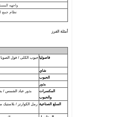
واجهه المست
نظام جمع ال
أمثلة الفرز
فاصوليا
حبوب الكلى / فول الصويا / م
شاي
الحبوب
بذور
المكسرات
بذور عباد الشمس / بذو
والحبوب
السلع الصناعية
رمل الكوارتز / بلاستيك م