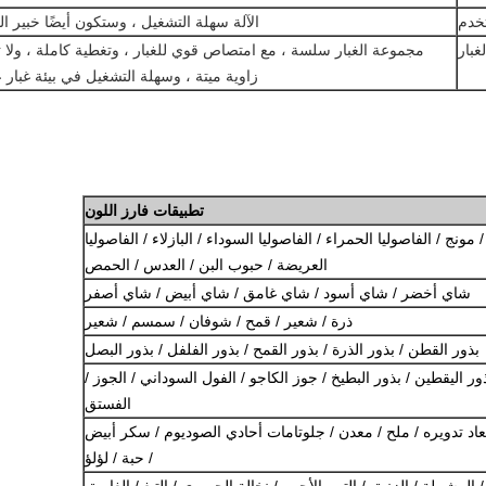
خدم
الآلة سهلة التشغيل ، وستكون أيضًا خبير ال
غبار
مجموعة الغبار سلسة ، مع امتصاص قوي للغبار ، وتغطية كاملة ، ولا 
زاوية ميتة ، وسهلة التشغيل في بيئة غبار ع
تطبيقات فارز اللون
ونج / الفاصوليا الحمراء / الفاصوليا السوداء / البازلاء / الفاصوليا
العريضة / حبوب البن / العدس / الحمص
شاي أخضر / شاي أسود / شاي غامق / شاي أبيض / شاي أصفر
ذرة / شعير / قمح / شوفان / سمسم / شعير
بذور القطن / بذور الذرة / بذور القمح / بذور الفلفل / بذور البصل
ر اليقطين / بذور البطيخ / جوز الكاجو / الفول السوداني / الجوز /
الفستق
عاد تدويره / ملح / معدن / جلوتامات أحادي الصوديوم / سكر أبيض
/ حبة / لؤلؤ