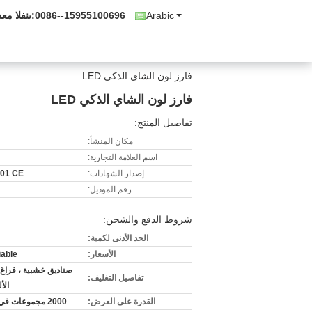
Arabic
0086--15955100696
المبيعات و
فارز لون الشاي الذكي LED
فارز لون الشاي الذكي LED
تفاصيل المنتج:
مكان المنشأ:
اسم العلامة التجارية:
إصدار الشهادات:
01 CE
رقم الموديل:
شروط الدفع والشحن:
الحد الأدنى لكمية:
الأسعار:
iable
صناديق خشبية ، فراغ ا
تفاصيل التغليف:
الأ
القدرة على العرض:
2000 مجموعات في السنة