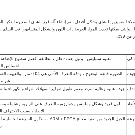
 ، والتي يمكنها تحديد المواد الغريبة ذات اللون والشكل المتشابهين في الشاي ،
 99٪.
ذكي
تعتيم ستبليس ، بدون إضاءة ظل ، مطابقة أفضل سطوع للإضاءة و
لخصائص الز
جودة
الصورة فائقة الوضوح ، ودقة التعرف الأدنى هي 0.04 مم ، وا
غير مر
اذف
جودة عالية وعالية التردد وعمر طويل ؛توفير استهلاك الهواء والكهرباء والط
بعاد
لون فريد وشكل وملمس وخوارزمية التعرف على الزاوية وشاملة ومتع
الأبعاد ، بسبب الاحتراف ا
رعة
الجيل الجديد من تقنية معالج ARM + FPGA ، ستكون السرعة الحس
بك