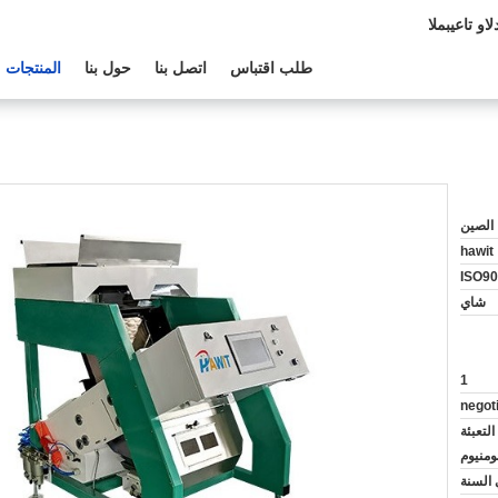
الدعم الفنى:
طلب اقتباس
اتصل بنا
حول بنا
المنتجات
الصين
hawit
ISO90
شاي
1
negot
لتعبئة
لومنيوم