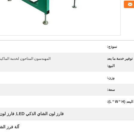
نموذج:
توفير خدمة ما بعد
المهندسون المتاحون لخدمة الماكينا
البيع:
وزن:
سعة:
البعد (L * W * H):
فارز لون الشاي الذكي LED
فارز لون ال
,
آلة فرز الشاي Ccd عالية الدقة مع نظام 