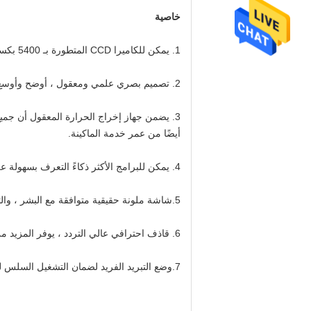
خاصية
1. يمكن للكاميرا CCD المتطورة بـ 5400 بكسل أن تميز النقطة الصغيرة بشكل لا نهائي ، وتحسن مستوى الفرز إلى مستوى أعلى.
2. تصميم بصري علمي ومعقول ، أوضح وأوسع نطاق القرار.
3. يضمن جهاز إخراج الحرارة المعقول أن جم
أيضًا من عمر خدمة الماكينة.
4. يمكن للبرامج الأكثر ذكاءً التعرف بسهولة على جميع أنواع البذور غير المتجانسة وتحسين دقة الاختيار.
5.شاشة ملونة حقيقية متوافقة مع البشر ، والتأثير المرئي أكثر وضوحًا ، والعملية أسهل.
6. قاذف احترافي عالي التردد ، يوفر المزيد من الهواء ، وسرعة رد فعل أسرع ، ودقة أعلى ، وعمر أطول ، مع برنامج ذكي ، لضمان معدل تعشيش جيد ودقة ممتازة
7.وضع التبريد الفريد لضمان التشغيل السلس للجهاز