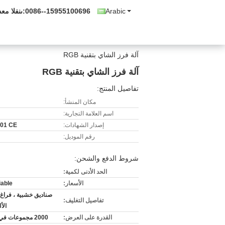
Arabic
0086--15955100696
المبيعات و
آلة فرز الشاي بتقنية RGB
آلة فرز الشاي بتقنية RGB
تفاصيل المنتج:
مكان المنشأ:
اسم العلامة التجارية:
إصدار الشهادات:
01 CE
رقم الموديل:
شروط الدفع والشحن:
الحد الأدنى لكمية:
الأسعار:
iable
صناديق خشبية ، فراغ ا
تفاصيل التغليف:
الأ
القدرة على العرض:
2000 مجموعات في السنة