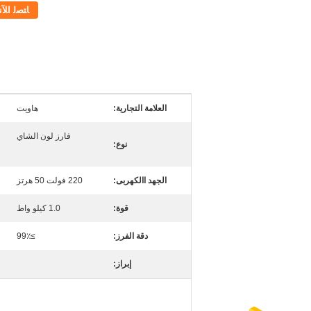
ﺎﺘﺼﻟ ﺍﻶﻧ
العلامة التجارية:
هاويت
فارز لون الشاي
نوع:
الجهد االكهربى:
220 فولت 50 هرتز
قوة:
1.0 كيلو واط
دقة الفرز:
≥99٪
إبراز: