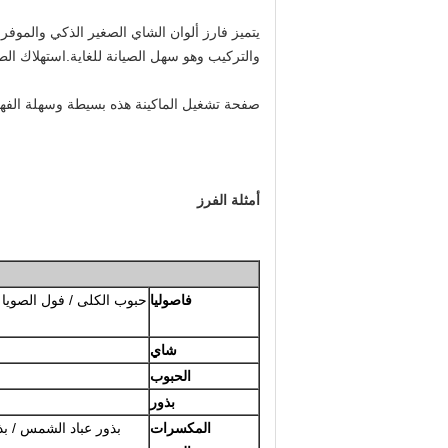
يتميز فارز ألوان الشاي الصغير الذكي والمو
والتركيب وهو سهل الصيانة للغاية.استهلاك الطا
صفحة تشغيل الماكينة هذه بسيطة وسهلة الفهم و
أمثلة الفرز
فاصوليا
حبوب الكلى / فول الصويا / م
شاي
الحبوب
بذور
المكسرات
بذور عباد الشمس / بذو