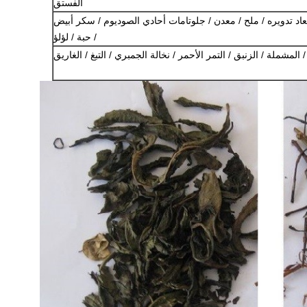
الفستق
عاد تدويره / ملح / معدن / جلوتامات أحادي الصوديوم / سكر أبيض
/ حبة / لؤلؤ
 المشملة / الزنبق / التمر الأحمر / نخالة الجمبري / التبغ / الغاريق