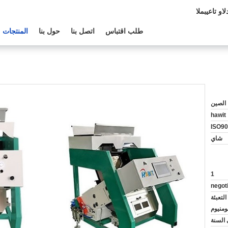
الدعم الفنى:
طلب اقتباس
اتصل بنا
حول بنا
المنتجات
الصين
hawit
ISO90
شاي
1
negot
لتعبئة
لومنيوم