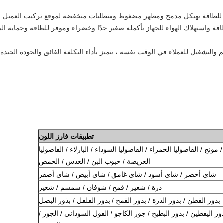
فر للطاقة بهيكل مدمج ومظهر مضغوط ومتطلبات منخفضة لموقع تركيب العميل وت
قة واستهلاك الهواء للجهاز بأكمله صغير جدًا وخضراء وموفر للطاقة وحماية البي
التشغيل للعملاء.في الوقت نفسه ، يتميز بأداء التكلفة الفائق والجودة الجيد
تطبيقات فارز اللون
ونج / الفاصوليا الحمراء / الفاصوليا السوداء / البازلاء / الفاصوليا
العريضة / حبوب البن / العدس / الحمص
شاي أخضر / شاي أسود / شاي غامق / شاي أبيض / شاي أصفر
ذرة / شعير / قمح / شوفان / سمسم / شعير
بذور القطن / بذور الذرة / بذور القمح / بذور الفلفل / بذور البصل
ر اليقطين / بذور البطيخ / جوز الكاجو / الفول السوداني / الجوز /