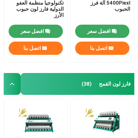
5400Piexl آلة فرز
تكنولوجيا منظمة العفو
الحبوب
الدولية فارز لون حبوب
الأرز
افضل سعر
افضل سعر
اتصل بنا
اتصل بنا
فارز لون القمح
(38)