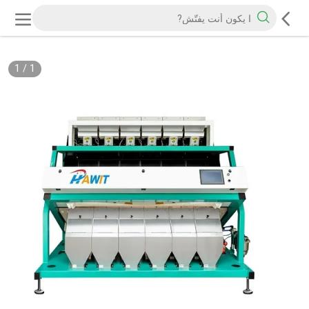
1
/
1