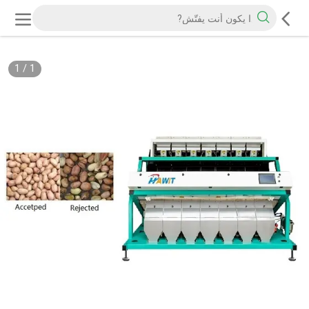
1
/
1