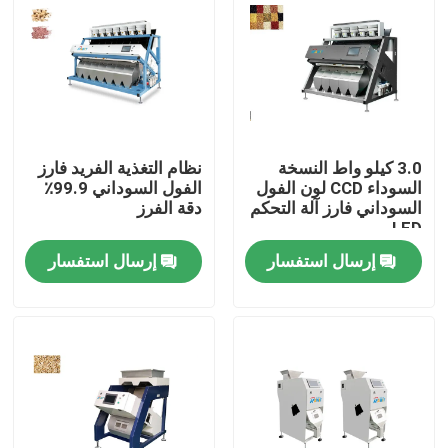
جولة في المعمل
مراقبة الجودة
3.0 كيلو واط النسخة
نظام التغذية الفريد فارز
اتصل بنا
السوداء CCD لون الفول
الفول السوداني 99.9٪
السوداني فارز آلة التحكم
دقة الفرز
LED
أخبار
إرسال استفسار
إرسال استفسار
اطلب اقتباس
فارز لون الأرز
فارز لون الحبوب