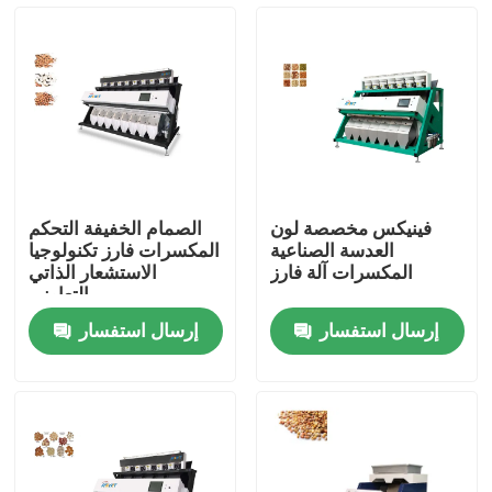
المنتجات
فارز لون الأرز
فارز لون الحبوب
فينيكس مخصصة لون
الصمام الخفيفة التحكم
العدسة الصناعية
المكسرات فارز تكنولوجيا
فارز لون القمح
المكسرات آلة فارز
الاستشعار الذاتي
التعاوني
إرسال استفسار
إرسال استفسار
فارز لون الكاجو
فارز لون الفول السوداني
فارز لون حبوب البن