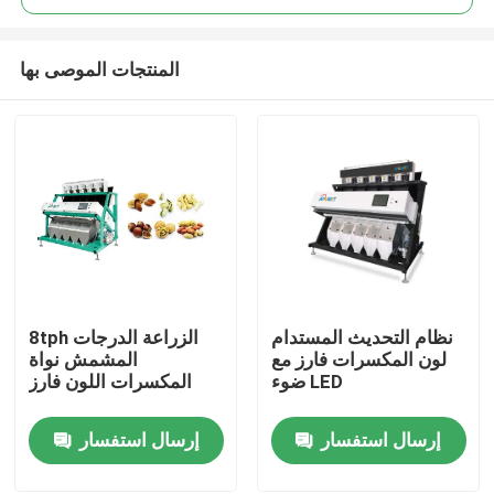
المنتجات الموصى بها
نظام التحديث المستدام
8tph الزراعة الدرجات
منزل
لون المكسرات فارز مع
المشمش نواة
ضوء LED
المكسرات اللون فارز
حول بنا
إرسال استفسار
إرسال استفسار
إتصال