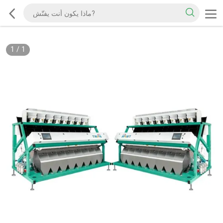
1
/
1