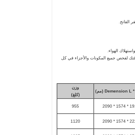
 وقتك لفحص جميع المكونات والأجزاء في كل
وزن
Demension L  (مم)
(كلغ)
955
1912 * 157
1120
2226 * 157