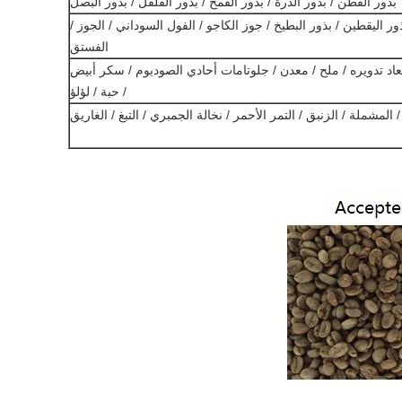
بذور القطن / بذور الذرة / بذور القمح / بذور الفلفل / بذور البصل
ر اليقطين / بذور البطيخ / جوز الكاجو / الفول السوداني / الجوز /
الفستق
عاد تدويره / ملح / معدن / جلوتامات أحادي الصوديوم / سكر أبيض
/ حبة / لؤلؤ
 المشملة / الزنبق / التمر الأحمر / نخالة الجمبري / التبغ / الغاريق