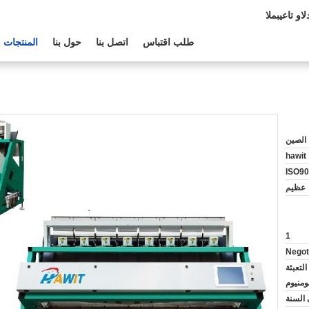
الدعم الفنى:
طلب اقتباس
اتصل بنا
حول بنا
المنتجات
الصين
hawit
ISO90
عظيم
1
Negot
لتعبئة
لومنيوم