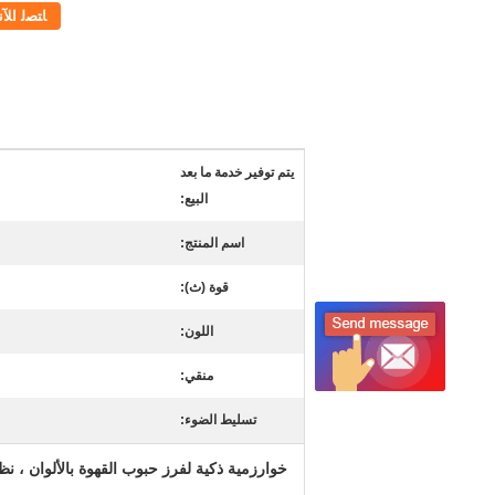
ﺎﺘﺼﻟ ﺍﻶﻧ
يتم توفير خدمة ما بعد
البيع:
اسم المنتج:
قوة (ث):
اللون:
منقي:
تسليط الضوء:
خوارزمية ذكية لفرز حبوب القهوة بالألوان ، نظام تصميم بصري 