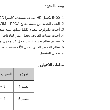
وصف المنتج:
1. 5400 بكسل HD صناعة تستخدم كاميرا CCD تجعل دقة الفرز تصل إلى 0.01 مم² ، ومن السهل فصل البقع السوداء والأصفر الفاتح.
2. الجيل الجديد من تقنية معالج ARM + FPGA يزيد بشكل كبير من قدرة الفرز لضمان قدرتك الإنتاجية العالية.
3. أحدث تكنولوجيا لنظام LED يمكنها تلبية متطلبات الآلاف من التعرف على الألوان ، والفصل والتصنيف.
4. أحدث تقنيات القاذف تجعل عمر القاذفات أطول ، استهلاك أقل للهواء ، سرعة أسرع ، صيانة أسهل ودقة فرز عالية.
5. تصميم نظام تغذية خاص يجعل كل مجرى منفصلاً ويسمح لك بدمج المزالق وفقًا لمتطلبات الفرز ، ويقلل من نسبة الرفض واستهلاك الهواء.
6. نظام الفحص الذاتي يجعل الآلة تستطيع فحص
مرة قبل التشغيل.
معلمات التكنولوجيا
نموذج
الصبيب (t / h
عظيم 4
3 ~ 6
عظيم 5
4 ~ 8