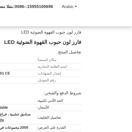
Arabic
0086--15955100696
المبيعات و
فارز لون حبوب القهوة الضوئية LED
فارز لون حبوب القهوة الضوئية LED
تفاصيل المنتج:
مكان المنشأ:
اسم العلامة التجارية:
إصدار الشهادات:
01 CE
رقم الموديل:
شروط الدفع والشحن:
الحد الأدنى لكمية:
الأسعار:
iable
صناديق خشبية ، فراغ ا
تفاصيل التغليف:
الأ
القدرة على العرض:
2000 مجموعات في السنة