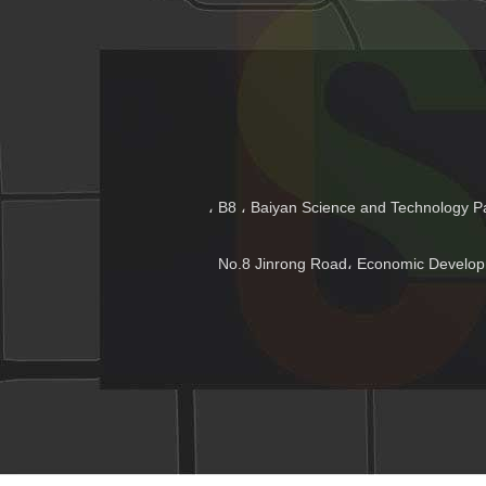
B8 ، Baiyan Science and Technology Park ، Hefei ، Anhui ،
No.8 Jinrong Road، Economic Develo