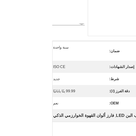
سنة واحدة
ضمان:
إصدار الشهادات:
ISO CE
شرط:
جديد
دقة الفرز (٪):
99.99 ينًا يابانيًا
OEM:
نعم
لبن LED
فارز ألوان القهوة الخوارزمي الذكي
,