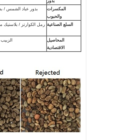
بذور
المكسرات
بذور عباد الشمس / بذو
والحبوب
السلع الصناعية
رمل الكوارتز / بلاستيك م
المحاصيل
الزبيب /
الاقتصادية