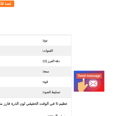
ﺎﺘﺼﻟ ﺍﻶﻧ
نوع:
القنوات:
دقة الفرز (٪):
سعة:
قوة:
تسليط الضوء:
عظيم-5 في الوقت الحقيقي لون الذرة فارز متعدد القنوات مع CE ISO9001 مصدق