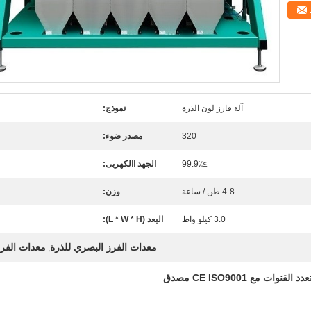
آلة فارز لون الذرة
نموذج:
320
مصدر ضوء:
≥99.9٪
الجهد االكهربى:
4-8 طن / ساعة
وزن:
3.0 كيلو واط
البعد (L * W * H):
معدات الفرز البصري للذرة
معدات الفرز
,