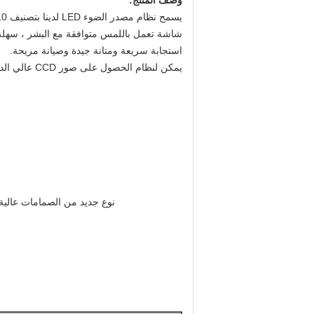
وصف المنتج:
يسمح نظام مصدر الضوء LED لدينا بتصنيف 10 ملايين لون وطيف قابل للتعديل بالكامل ، والذي يمكن تهيئته وفقًا لمواد مختلفة ، ليست هناك حاجة لاستبدال مصدر الضوء.
شاشة تعمل باللمس متوافقة مع البشر ، سهلة ا
استجابة سريعة ومتانة جيدة وصيانة مريحة.
يمكن لنظام الحصول على صور CCD عالي الدقة 5K بكسل أن يحقق التعرف عالي الدقة والفرز عالي السرعة.يمكن لتقنية CCD الأكثر تقدمًا تصنيف المواد بدقة.
نوع جديد من الصمامات عالية 