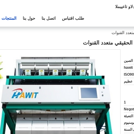
الدعم الفنى:
طلب اقتباس
اتصل بنا
حول بنا
المنتجات
عدد القنوات
الحقيقي متعدد القنوات
الصين
hawit
ISO90
عظيم
1
Negot
لتعبئة
لومنيوم