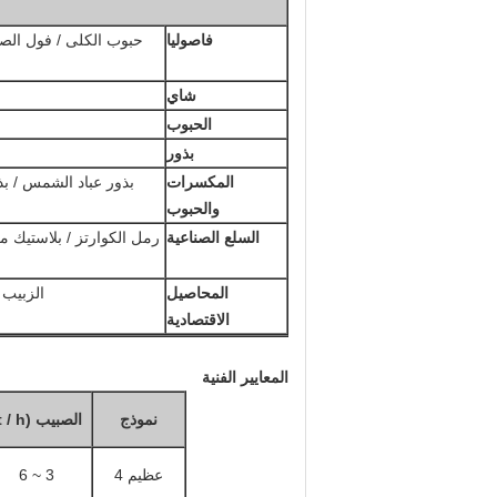
فاصوليا
حبوب الكلى / فول الصويا 
شاي
الحبوب
بذور
المكسرات
بذور عباد الشمس / بذو
والحبوب
السلع الصناعية
رمل الكوارتز / بلاستيك م
المحاصيل
الزبيب /
الاقتصادية
المعايير الفنية
نموذج
الصبيب (t / h)
عظيم 4
3 ~ 6