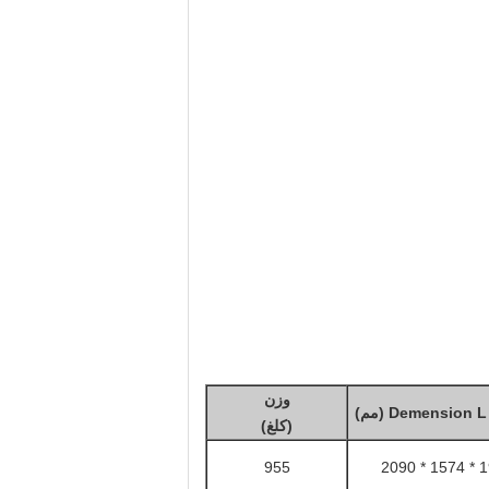
وزن
Demension  (مم)
(كلغ)
955
1912 