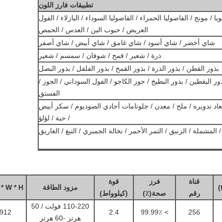
تطبيقات فارز اللون
/ مونج / الفاصوليا الحمراء / الفاصوليا السوداء / البازلاء / الفول
العريض / حبوب البن / العدس / الحمص
شاي أخضر / شاي أسود / شاي غامق / شاي أبيض / شاي أصفر
ذرة / شعير / قمح / شوفان / سمسم / شعير
بذور القطن / بذور الذرة / بذور القمح / بذور الفلفل / بذور البصل
ر اليقطين / بذور البطيخ / جوز الكاجو / الفول السوداني / الجوز /
الفستق
عاد تدويره / ملح / معدن / جلوتامات أحادي الصوديوم / سكر أبيض
/ حبة / لؤلؤ
 المشملة / الزنبق / التمر الأحمر / نخالة الجمبري / التبغ / الغاريق
قناة
فرز
قوة
مزود الطاقة
L * W * H
رقم
صحة(٪)
(كيلوواط)
110-220 فولت / 50
* 1574 * 2090
2.4
> 99.99٪
256
هرتز -60 هرتز