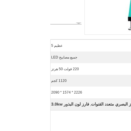
عظيم 5
جميع مصابيح LED
220 فولت 50 هرتز
1120 كجم
2226 * 1574 * 2090
 البصري متعدد القنوات
فارز لون البذور 3.0kw
,