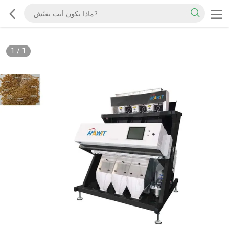
1
/
1