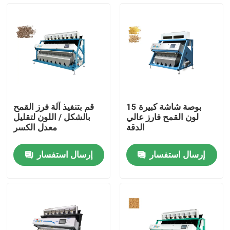
المنتجات
فارز لون الأرز
فارز لون الحبوب
15 بوصة شاشة كبيرة
قم بتنفيذ آلة فرز القمح
لون القمح فارز عالي
بالشكل / اللون لتقليل
فارز لون القمح
الدقة
معدل الكسر
إرسال استفسار
إرسال استفسار
فارز لون الكاجو
فارز لون الفول السوداني
فارز لون حبوب البن