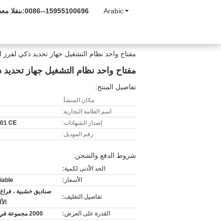
Arabic
0086--15955100696
المبيعات و
مفتاح واحد نظام التشغيل جهاز تحديد ذكي لفرز ال
مفتاح واحد نظام التشغيل جهاز تحديد ذ
تفاصيل المنتج:
مكان المنشأ:
اسم العلامة التجارية:
إصدار الشهادات:
01 CE
رقم الموديل:
شروط الدفع والشحن:
الحد الأدنى لكمية:
الأسعار:
iable
صناديق خشبية ، فراغ ا
تفاصيل التغليف:
الأ
القدرة على العرض:
2000 مجموعة في السنة