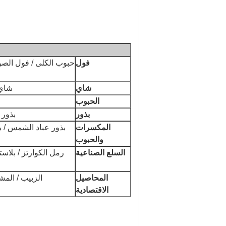
فول
حبوب الكلى / فول الصويا 
شاي
شاي 
الحبوب
بذور
بذور 
المكسرات
بذور عباد الشمس / بذ
والحبوب
السلع الصناعية
رمل الكوارتز / بلاست
المحاصيل
الزبيب / المشم
الاقتصادية