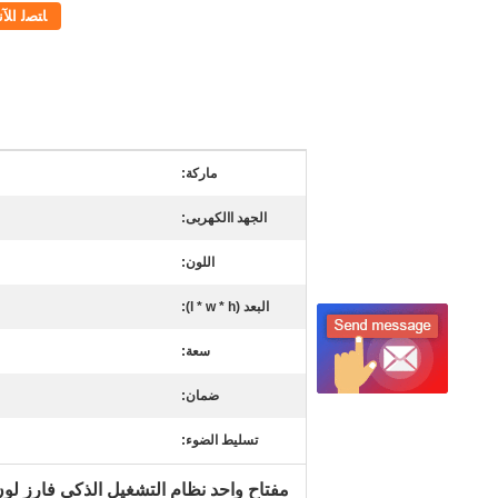
ﺎﺘﺼﻟ ﺍﻶﻧ
ماركة:
الجهد االكهربى:
اللون:
البعد (l * w * h):
سعة:
ضمان:
تسليط الضوء:
مفتاح واحد نظام التشغيل الذكي فارز لون 