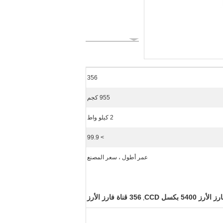
356
955 كجم
2 كيلو واط
> 99.9
عمر أطول ، سعر المصنع
ز الأرز 5400 بكسل CCD
356 قناة فارز الأرز
,