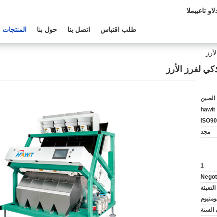
الدعم الفنى:
طلب اقتباس
اتصل بنا
حول بنا
المنتجات
أرز
كي لفرز الأرز
الصين
hawit
ISO90
مجد
1
Negot
لتعبئة
لومنيوم