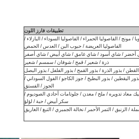
تطبيقات فارز اللون
/ مونج / الفاصوليا الحمراء / الفاصوليا السوداء / البازلاء /
الفاصوليا العريضة / حبوب البن / العدس / الحمص
أخضر / شاي أسود / شاي غامق / شاي أبيض / شاي أصفر
ذرة / شعير / قمح / شوفان / سمسم / شعير
القطن / بذور الذرة / بذور القمح / بذور الفلفل / بذور البصل
ور اليقطين / بذور البطيخ / جوز الكاجو / الفول السوداني /
الجوز / الفستق
يك معاد تدويره / ملح / معدن / جلوتامات أحادي الصوديوم /
سكر أبيض / حبة / لؤلؤ
لة / الزنبق / التمر الأحمر / نخالة الجمبري / التبغ / الغاريق