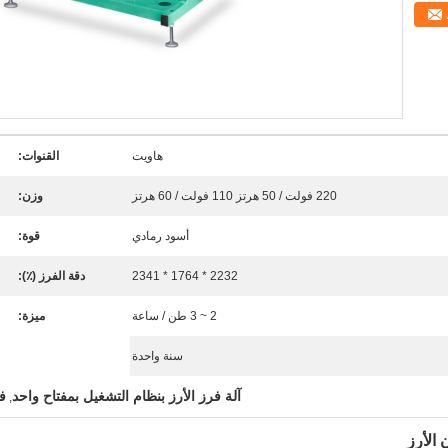
هاويت
القنوات:
220 فولت / 50 هرتز 110 فولت / 60 هرتز
وزن:
أسود رمادي
قوة:
2232 * 1764 * 2341
دقة الفرز (٪):
2 ~ 3 طن / ساعة
ميزة:
سنة واحدة
آلة فرز الأرز بنظام التشغيل بمفتاح واحد
فار
,
الأرز