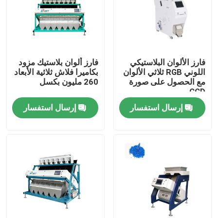
جولة في المعمل
مراقبة الجودة
فارز الألوان البلاستيكي
فارز ألوان بلاستيك مزود
اللوني RGB ثلاثي الألوان
بكاميرا فلاش ثلاثية الأبعاد
مع الحصول على صورة
260 مليون بكسل
اتصل بنا
CCD
إرسال استفسار
إرسال استفسار
أخبار
اطلب اقتباس
فارز لون الأرز
فارز لون الحبوب