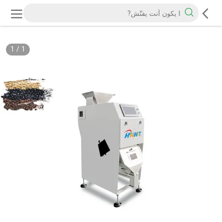
1
/
1