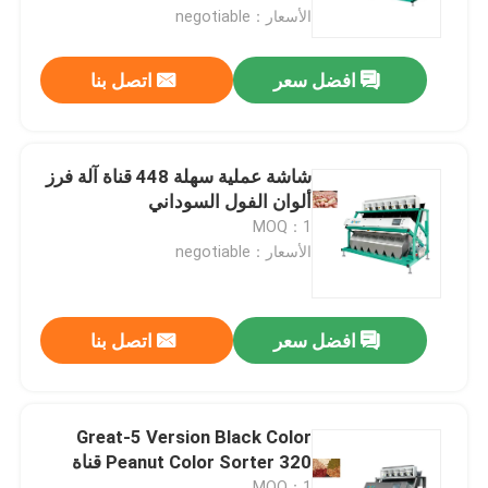
الأسعار：negotiable
جولة في المعمل
افضل سعر
اتصل بنا
مراقبة الجودة
شاشة عملية سهلة 448 قناة آلة فرز
اتصل بنا
ألوان الفول السوداني
MOQ：1
الأسعار：negotiable
أخبار
اطلب اقتباس
افضل سعر
اتصل بنا
فارز لون الأرز
Great-5 Version Black Color
Peanut Color Sorter 320 قناة
فارز لون الحبوب
MOQ：1