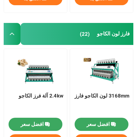
فارز لون الكاجو
(22)
3168mm لون الكاجو فارز
2.4kw آلة فرز الكاجو
افضل سعر
افضل سعر