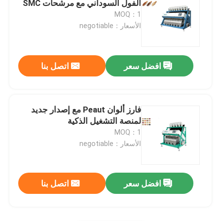
الفول السوداني مع مرشحات SMC
MOQ：1
فارز لون البلاستيك
الأسعار：negotiable
فارز لون الشاي
افضل سعر
اتصل بنا
فارز لون الحزام
فارز ألوان Peaut مع إصدار جديد
آلة الفرز بالأشعة تحت الحمراء
لمنصة التشغيل الذكية
MOQ：1
الأسعار：negotiable
آلة فرز المواد
فارز لون الذرة
افضل سعر
اتصل بنا