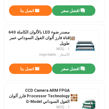
افضل سعر
اتصل بنا
مصدر ضوء LED بالألوان الكاملة 640
قناة فارز ألوان الفول السوداني عمر
طويل
MOQ：1
الأسعار：negotiable
افضل سعر
اتصل بنا
الصفحة الرئيسية
CCD Camera ARM FPGA
منتجات
Processor Technology فارز ألوان
الفول السوداني G-Model
معلومات عنا
MOQ：1