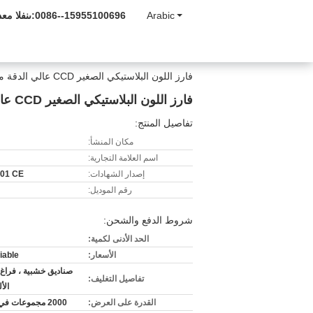
Arabic
0086--15955100696
المبيعات و
فارز اللون البلاستيكي الصغير CCD عالي الدقة مع جهاز استشعار بصري
فارز اللون البلاستيكي الصغير CCD عالي الدقة مع جهاز استشعار بصري
تفاصيل المنتج:
مكان المنشأ:
اسم العلامة التجارية:
إصدار الشهادات:
01 CE
رقم الموديل:
شروط الدفع والشحن:
الحد الأدنى لكمية:
الأسعار:
iable
صناديق خشبية ، فراغ ا
تفاصيل التغليف:
الأ
القدرة على العرض:
2000 مجموعات في السنة