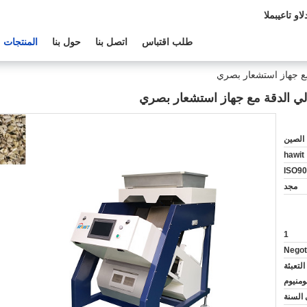
الدعم الفنى:
طلب اقتباس
اتصل بنا
حول بنا
المنتجات
الصين
hawit
ISO90
مجد
1
Negot
لتعبئة
لومنيوم