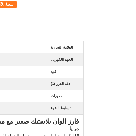
ﺎﺘﺼﻟ ﺍﻶﻧ
العلامة التجارية:
الجهد االكهربى:
قوة:
دقة الفرز (٪):
مميزات:
تسليط الضوء:
فارز ألوان بلاستيك صغير مع مستشعر بص
مزايا
* التكنولوجيا ناضجة وتم اختبار الجهاز ل