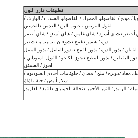
تطبيقات فارز اللون
/ مونج / الفاصوليا الحمراء / الفاصوليا السوداء / البازلاء /
الفول العريض / حبوب البن / العدس / الحمص
أخضر / شاي أسود / شاي غامق / شاي أبيض / شاي أصفر
ذرة / شعير / قمح / شوفان / سمسم / شعير
القطن / بذور الذرة / بذور القمح / بذور الفلفل / بذور البصل
ور اليقطين / بذور البطيخ / جوز الكاجو / الفول السوداني /
الجوز / الفستق
يك معاد تدويره / ملح / معدن / جلوتامات أحادي الصوديوم /
سكر أبيض / حبة / لؤلؤ
لة / الزنبق / التمر الأحمر / نخالة الجمبري / التبغ / الغاريق