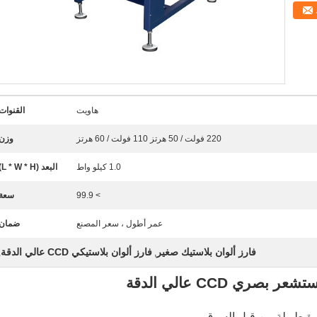
هاويت
القنوات
220 فولت / 50 هرتز 110 فولت / 60 هرتز
وزن:
1.0 كيلو واط
البعد (L * W * H):
> 99.9
سعة:
عمر أطول ، سعر المصنع
ضمان:
فارز ألوان بلاستيك صغير
فارز ألوان بلاستيكي CCD عالي الدقة
,
,
ري CCD عالي الدقة
فترة طويلة من قبل السوق