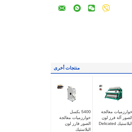
منتجات أخرى
وارزميات معالجة
5400 بكسل
لصور آلة فرز لون
خوارزميات معالجة
لبلاستيك Delicated
الصور فارز لون
البلاستيك