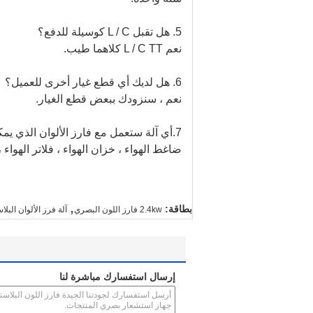
5. هل تقبل L / C كوسيلة للدفع؟
نعم L / C TT كلاهما طيب.
6. هل لديك أي قطع غيار أخرى للعميل؟
نعم ، سنزودك ببعض قطع الغيار.
7.أي آلة ستعمل مع فارز الألوان الذي يمكنك توفيره؟
ضاغط الهواء ، خزان الهواء ، فلاتر الهوا
,
بطاقة:
2.4kw فارز اللون البصري
آلة فرز الألوان البلا
إرسال استفسارك مباشرة لنا