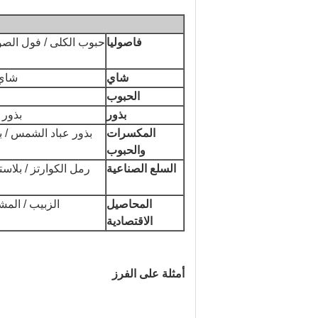
فاصوليا
حبوب الكلى / فول الصويا 
شاي
شاي 
الحبوب
بذور
بذور 
المكسرات
بذور عباد الشمس / بذ
والحبوب
السلع الصناعية
رمل الكوارتز / بلاست
المحاصيل
الزبيب / المشم
الاقتصادية
أمثلة على الفرز