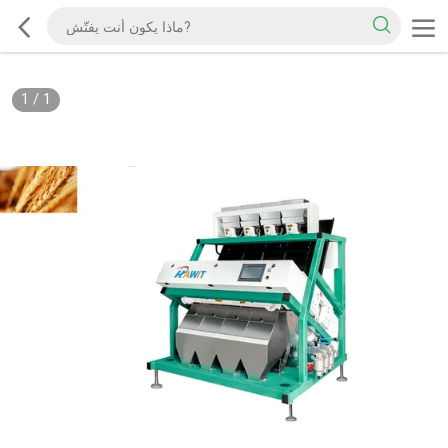
1
/
1