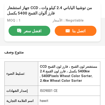
جهاز استشعار CCD من توشيبا الياباني 2.4 كيلو وات ،
فارز ألوان القمح 5400 بكسل
الأسعار：Negotiable
MOQ：1
اتصل بنا
افضل سعر
منتوج وصف
CCD مستشعر لون القمح ، فارز لون القمح
5400 بكسل ، فارز لون القمح 2.4kw
تسليط الضوء:
,
5400Pixels Wheat Color Sorter
,
2.4kw Wheat Color Sorter
ISO9001 CE
إصدار الشهادات
hawit
اسم العلامة التجارية