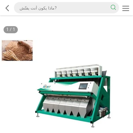
1
/
1