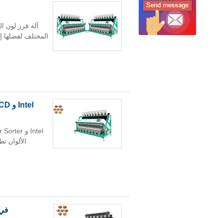
آلة فرز لون ال
المختلف لفصلها إ
tel
الألوان ت
في 