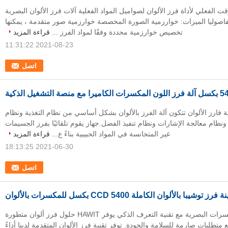
لفعلي لأداة فرز الألوان لصواميل المواد الفعلية آلات فرز الألوان البصرية
اصوليا الميزات: خوارزمية الصورة المخصصة خوارزمية صور متقدمة ، يمكنها
تخصيص خوارزمية محددة وفقًا لمواد الفرز ...
قراءة المزيد
2021-08-23 11:31:22
اتصل
اميرا مع منصة التشغيل الذكية
 فارز الألوان تتكون آلة الفرز بالألوان بشكل أساسي من نظام التغذية ونظام
ظام معالجة الإشارات ونظام تنفيذ الفصل.جهاز يقوم تلقائيًا بفرز الجسيمات
غير المتجانسة في المواد الحبيبية بناءً ع...
قراءة المزيد
2021-06-30 18:13:25
اتصل
رز توشيبا بالألوان الكاملة CCD 5400 بكسل للمكسرات بالألوان
آلة فارز لون المكسرات البصرية مع تقنية التعرف الذكي يوفر HAWIT حلول فرز ألوان متطورة
متطلبات صارمة للسلامة والجودة. توفر تقنية فرز الألوان المتقدمة لدينا أداءً