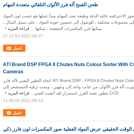
طحن القمح آلة فرز الألوان التلقائي متعددة المهام
جوز الاحترافية عالية الدقة وظيفة تعدد المهام مبدأ عملها هو حسب لون المواد
لى مجموعات مختلفة ، للوصول إلى تحسين جودة المواد ، على سبيل المثال ،
يمكنها فرز المكسرات المتعفنة ، يمكنها ...
قراءة المزيد
2021-08-27 17:12:53
اتصل
In و ATI Brand DSP FPGA 8 Chutes Nuts Colour Sorter With CCD
Cameras
Intel و ATI Brand DSP ، FPGA 8 Chutes Nuts Color Sorter اتجاه التطور التقني لآلة فارز
طورت آلة فرز الألوان من جانب واحد إلى وجهين ، وتمت ترقية المستشعر إلى
CCD.تتطور تقنية الفرز باستمرار.لقد أتقنت الصي...
قراءة المزيد
2021-08-23 11:35:03
اتصل
الوقت الحقيقي عرض المواد الفعلية صور المكسرات لون فارز ذكي