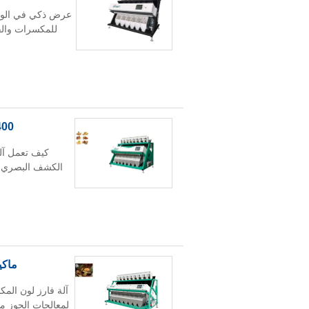
عرض ذكي في الوقت ا
للمكسرات والف
5400 بكسل آلة فرز اللون المكسرات الك
كيف تعمل آلة
الكشف البصري ون
ماكينة ف
لمعالجات الجوز مع 