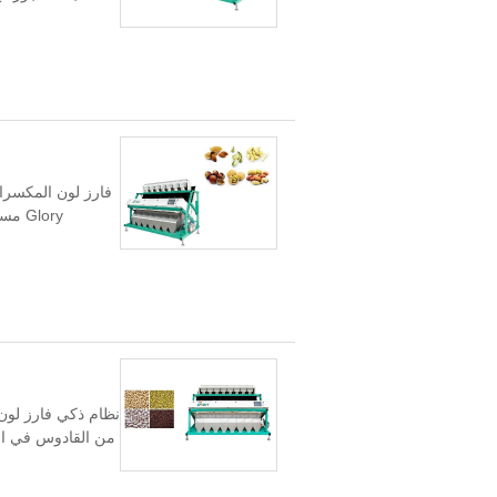
فارز لون المكسرا
نظام ذكي فارز لون 
من القادوس في الأع