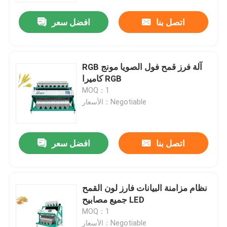
اتصل بنا
افضل سعر
RGB آلة فرز قمح فول الصويا مونج
كاميرا RGB
MOQ：1
الأسعار：Negotiable
اتصل بنا
افضل سعر
منزل
نظام مزامنة البيانات فارز لون القمح
حول بنا
جميع مصابيح LED
MOQ：1
إتصال
الأسعار：Negotiable