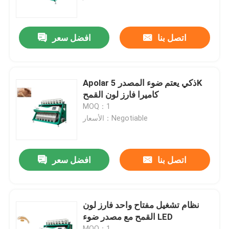
المنتجات
اتصل بنا
افضل سعر
فارز لون الأرز
Apolar ذكي يعتم ضوء المصدر 5K
فارز لون الحبوب
كاميرا فارز لون القمح
MOQ：1
الأسعار：Negotiable
فارز لون القمح
فارز لون الكاجو
اتصل بنا
افضل سعر
فارز لون الفول السوداني
نظام تشغيل مفتاح واحد فارز لون
القمح مع مصدر ضوء LED
فارز لون حبوب البن
MOQ：1