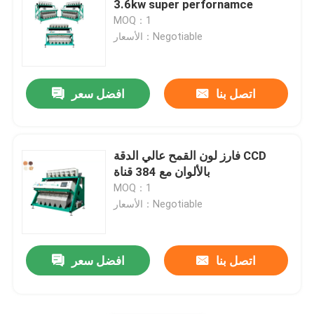
3.6kw super perfornamce
MOQ：1
آلة فرز المواد
الأسعار：Negotiable
فارز لون الذرة
اتصل بنا
افضل سعر
فارز لون القمح عالي الدقة CCD
بالألوان مع 384 قناة
MOQ：1
الأسعار：Negotiable
اتصل بنا
افضل سعر